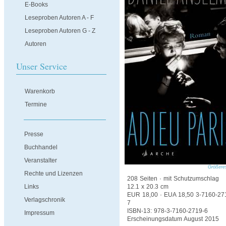
E-Books
Leseproben Autoren A - F
Leseproben Autoren G - Z
Autoren
Unser Service
Warenkorb
Termine
Presse
Buchhandel
Veranstalter
Größeres
Rechte und Lizenzen
208 Seiten · mit Schutzumschlag
Links
12.1 x 20.3 cm
EUR 18,00 · EUA 18,50 3-7160-27
Verlagschronik
7
ISBN-13: 978-3-7160-2719-6
Impressum
Erscheinungsdatum August 2015