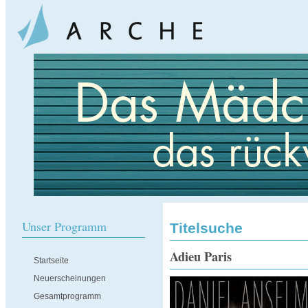
Unser Programm
Titelsuche
Adieu Paris
Startseite
Neuerscheinungen
Gesamtprogramm