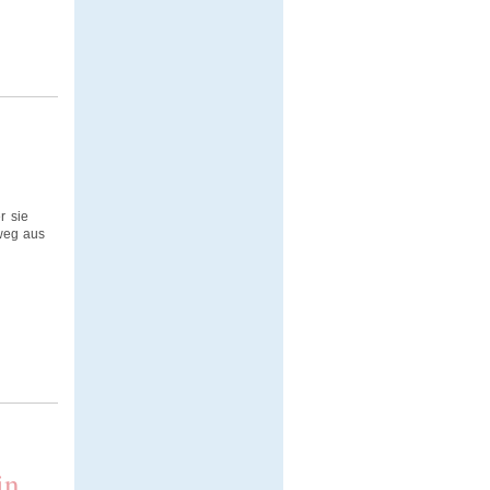
r sie
weg aus
in