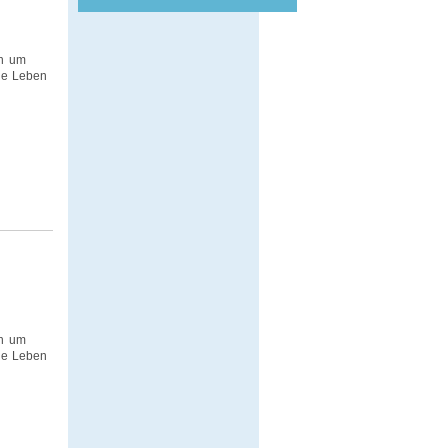
ch um
le Leben
ch um
le Leben