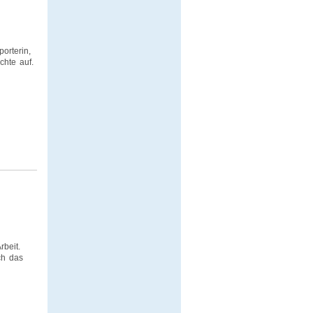
orterin,
chte auf.
beit.
ch das