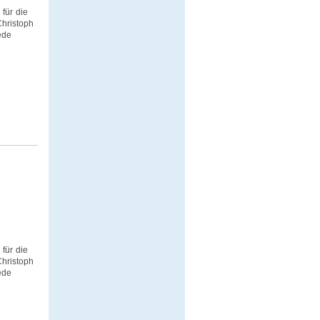
 für die
hristoph
ede
 für die
hristoph
ede