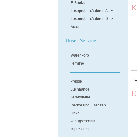
E-Books
K
Leseproben Autoren A - F
Leseproben Autoren G - Z
Autoren
Unser Service
Warenkorb
Termine
L
Presse
Buchhandel
E
Veranstalter
Rechte und Lizenzen
Links
Verlagschronik
Impressum