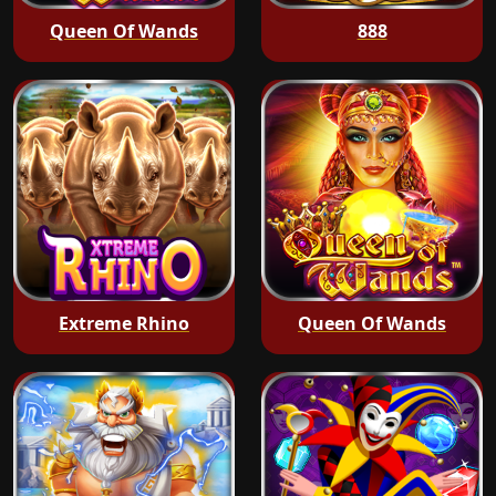
Queen Of Wands
888
Extreme Rhino
Queen Of Wands