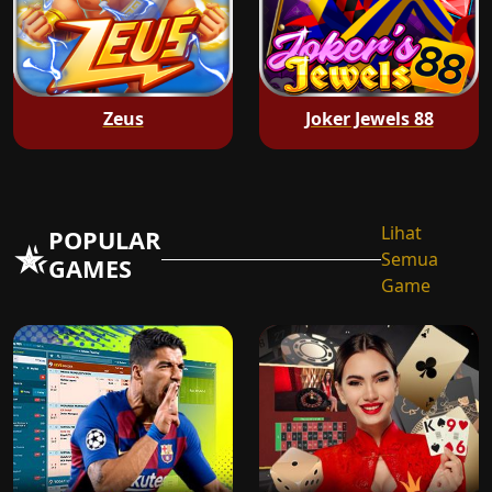
Zeus
Joker Jewels 88
Lihat
POPULAR
Semua
GAMES
Game